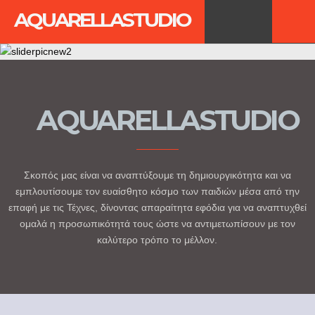
Το καλλιτεχνικό εργαστήριο Aquarella ιδρύθηκε για να προσφέρει την
AQUARELLASTUDIO
απαραίτητη αισθητική και καλλιτεχνική κατάρτιση στους σπουδαστές
του ώστε να αναδειχθεί το δημιουργικό ταλέντο που κρύβουμε όλοι
μέσα μας!
AQUARELLASTUDIO
Σκοπός μας είναι να αναπτύξουμε τη δημιουργικότητα και να
εμπλουτίσουμε τον ευαίσθητο κόσμο των παιδιών μέσα από την
επαφή με τις Τέχνες, δίνοντας απαραίτητα εφόδια για να αναπτυχθεί
ομαλά η προσωπικότητά τους ώστε να αντιμετωπίσουν με τον
καλύτερο τρόπο το μέλλον.