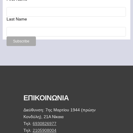
Last Name
ΕΠΙΚΟΙΝΩΝΙΑ
Διεύθυνση: 7ης Μαρτίου 1944 (πρώην
Κονδύλη), 21Α Νίκαια
Τηλ:
6930826977
Τηλ:
2105908004